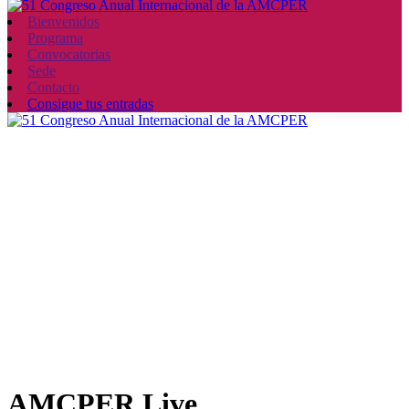
Bienvenidos
Programa
Convocatorias
Sede
Contacto
Consigue tus entradas
AMCPER Live