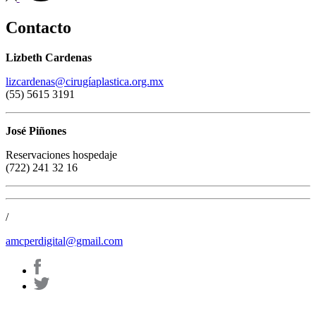
Contacto
Lizbeth Cardenas
lizcardenas@cirugíaplastica.org.mx
(55) 5615 3191
José Piñones
Reservaciones hospedaje
(722) 241 32 16
/
amcperdigital@gmail.com